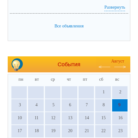
Развернуть
Порядок перехода
RuStore
1.
Установить приложение из официального магазина —
,
Google Play
AppGallery
App Store
,
или
.
Все объявления
2.
Войти с логином и паролем от Госуслуг, потребуется
подтверждённая учётная запись
.
3.
Данные загрузятся автоматически.
на странице приложения
Дополнительная информация доступна
на Госуслугах
.
Август
События
пн
вт
ср
чт
пт
сб
вс
1
2
3
4
5
6
7
8
9
10
11
12
13
14
15
16
17
18
19
20
21
22
23