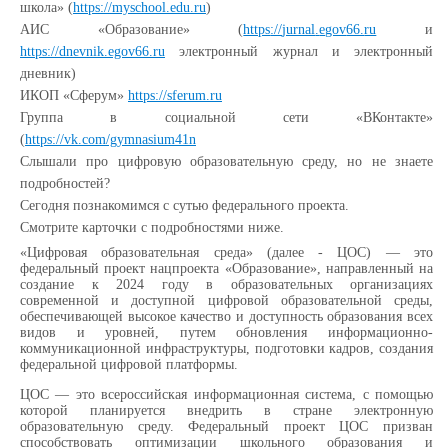
школа» (
https
://
myschool
.
edu
.
ru
)
АИС «Образование» (
https
://
jurnal
.
egov
66.
ru
и
https
://
dnevnik
.
egov
66.
ru
электронный журнал и электронный
дневник)
ИКОП «Сферум»
https://sferum.ru
Группа в социальной сети «ВКонтакте»
(
https://vk.com/gymnasium41n
Слышали про цифровую образовательную среду, но не знаете
подробностей?
Сегодня познакомимся с сутью федерального проекта.
Смотрите карточки с подробностями ниже.
«Цифровая образовательная среда» (далее - ЦОС) — это
федеральный проект нацпроекта «Образование», направленный на
создание к 2024 году в образовательных организациях
современной и доступной цифровой образовательной среды,
обеспечивающей высокое качество и доступность образования всех
видов и уровней, путем обновления информационно-
коммуникационной инфраструктуры, подготовки кадров, создания
федеральной цифровой платформы.
ЦОС — это всероссийская информационная система, с помощью
которой планируется внедрить в стране электронную
образовательную среду. Федеральный проект ЦОС призван
способствовать оптимизации школьного образования и