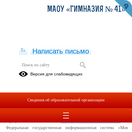
МАОУ «ГИМНАЗИЯ № 41»
Написать письмо
Цифровая образовательная среда
Версия для слабовидящих
Информационные
плакаты
Сведения об образовательной организации
Положение об электронной информационно-образовательной
среде МАОУ "Гимназия № 41"
Официальный сайт гимназии (
https
://
gymnasium
41.
uralschool
.
ru
/
Федеральная государственная информационная система «Моя