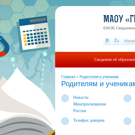
МАОУ «Г
624130, Свердловская
Напи
Сведения об образова
Главная
»
Родителям и ученикам
Родителям и ученика
Новости
Минпросвещения
России
Телефон доверия