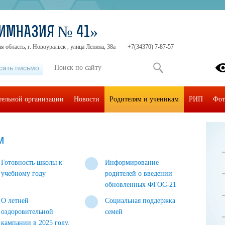
ИМНАЗИЯ № 41»
 область, г. Новоуральск , улица Ленина, 38а
+7(34370) 7-87-57
сать письмо
тельной организации
Новости
Родителям и ученикам
РИП
Фот
м
Готовность школы к
Информирование
учебному году
родителей о введении
обновленных ФГОС-21
О летней
Социальная поддержка
оздоровительной
семей
кампании в 2025 году.