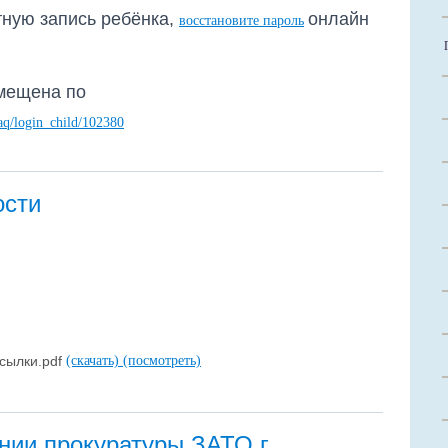
тную запись ребёнка,
онлайн
восстановите пароль
мещена по
faq/login_child/102380
ости
сылки.pdf
(скачать)
(посмотреть)
нии прокуратуры ЗАТО г.