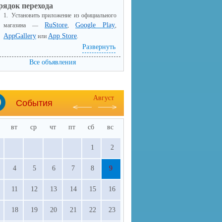
рядок перехода
1.
Установить приложение из официального
RuStore
Google Play
магазина —
,
,
AppGallery
App Store
или
.
2.
Войти с логином и паролем от Госуслуг,
Развернуть
подтверждённая учётная
потребуется
Все объявления
запись
.
3.
Данные загрузятся автоматически.
на
олнительная информация доступна
Август
События
анице приложения на Госуслугах
.
вт
ср
чт
пт
сб
вс
1
2
4
5
6
7
8
9
11
12
13
14
15
16
18
19
20
21
22
23