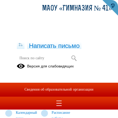
МАОУ «ГИМНАЗИЯ № 41»
Написать письмо
Гимназический спортивный клуб
Версия для слабовидящих
"РЕКОРД"
ЛИЦЕНЗИЯ
Положение
Нормативные
о
документы
Сведения об образовательной организации
гимназическом
спортивном
клубе
Календарный
Расписание