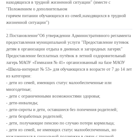
находящихся в трудной жизненной ситуации" (вместе с
"Положением о дополнительном
горячем питании обучающихся из семей,находящихся в трудной
жизненной ситуации")
2.
Постановление
"Об утверждении Административного регламента
предоставления муниципальной услуги "Предоставление путевок
детям в организации отдыха в дневных и загородных лагерях"
Предоставление бесплатных путёвок в летний оздоровительный
лагерь МАОУ «Гимназия № 41» организованный на базе МАОУ
«Школа-интернат № 53» для обучающихся в возрасте от 7 до 14 лет
из категории:
- дети из семей, имеющих статус малообеспеченные или
многодетные;
- дети с ограниченными возможностями здоровья;
- дети-инвалиды;
- дети-сироты и дети, оставшиеся без попечения родителей;
- дети безработных родителей;
- дети, получающие пенсию по случаю потери кормильца;
- дети из семей, не имеющих статус малообеспеченных, но
нуждающихся в социальной поддержке в связи с трудной